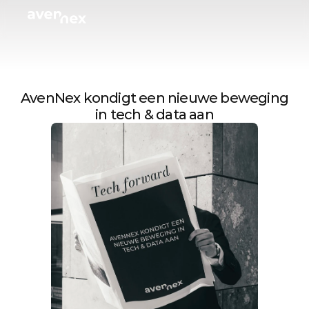
Tech
Industries
Pricing
AvenNex kondigt een nieuwe beweging 
Resources
in tech & data aan
Log In
Request a Demo