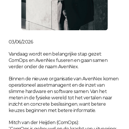
03/06/2026
Vandaag wordt een belangrijke stap gezet: 
ComOps en AvenNex fuseren en gaan samen 
verder onder de naam AvenNex.
Binnen de nieuwe organisatie van AvenNex komen 
operationeel assetmanagent en de inzet van 
slimme hardware en software samen. Van het 
meten in de fysieke wereld tot het vertalen naar 
inzicht en concrete beslissingen, want betere 
keuzes beginnen met betere informatie.
Mitch van der Heijden (ComOps):
“ComOps is gebouwd op de kracht van uitvoering: 