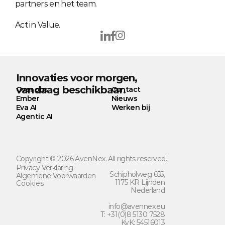
partners en het team.
Act in Value.
Innovaties voor morgen, 
vandaag beschikbaar.
Over ons
Contact
Ember
Nieuws
Eva AI
Werken bij
Agentic AI
Copyright © 2026 AvenNex. All rights reserved.
Privacy Verklaring
Schipholweg 655,
Algemene Voorwaarden
1175 KR Lijnden
Cookies
Nederland
info@avennex.eu
T: +31(0)8 5130 7528
KvK: 54516013